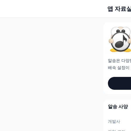
앱 자료
알송은 다양
배속 설정이
알송 사양
개발사