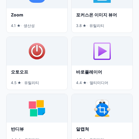
Zoom
포커스온 이미지 뷰어
4.1 ★
생산성
3.8 ★
유틸리티
오토오프
바로플레이어
4.5 ★
유틸리티
4.4 ★
멀티미디어
반디뷰
알캡쳐