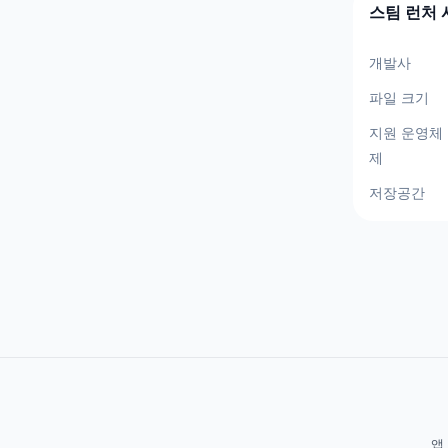
스팀 런처 
개발사
파일 크기
지원 운영체
제
저장공간
앱