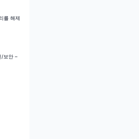
리를 해제
/보안 –